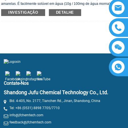
amarelas. É facilmente solúvel em água (10g / 100mg de água morna), quase
insolúvel em etanol. A solução aquosa de 5% é ácida ao decorrente e a adição
INVESTIGAÇÃO
DETALHE
de glicose pode torná -la estável. Cheira a caramelo.
Contate-Nos
Shandong Jufu Chemical Technology Co., Ltd.
Bld. 4-405, No. 2177, Tianchen Rd., Jinan, Shandong, China
Tel: +86 (0531) 8898 7705/7710
info@jfchemtech.com
feedback@jfchemtech.com