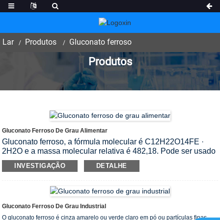
Lar
Produtos
Gluconato ferroso
Produtos
Gluconato Ferroso De Grau Alimentar
Gluconato ferroso, a fórmula molecular é C12H22O14FE ·
2H2O e a massa molecular relativa é 482,18. Pode ser usado
como protetor de cores e fortificador nutricional em alimentos.
INVESTIGAÇÃO
DETALHE
Pode ser feito neutralizando o ácido glicônico com ferro
reduzido. O gluconato ferroso é caracterizado por alta
biodisponibilidade, boa solubilidade em água, sabor suave
sem adstringência e é mais fortificado em bebidas de leite,
Gluconato Ferroso De Grau Industrial
mas também é fácil causar alterações na cor e sabor
alimentar, o que limita sua aplicação até certo ponto.
O gluconato ferroso é cinza amarelo ou verde claro em pó ou partículas finas