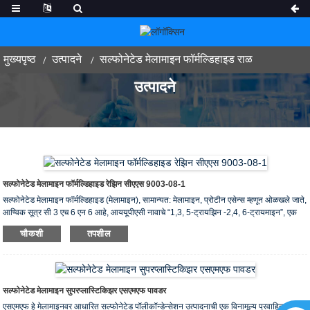
मुख्यपृष्ठ
उत्पादने
सल्फोनेटेड मेलामाइन फॉर्मल्डिहाइड राळ
उत्पादने
सल्फोनेटेड मेलामाइन फॉर्मल्डिहाइड रेझिन सीएएस 9003-08-1
सल्फोनेटेड मेलामाइन फॉर्मल्डिहाइड (मेलामाइन), सामान्यत: मेलामाइन, प्रोटीन एसेन्स म्हणून ओळखले जाते,
आण्विक सूत्र सी 3 एच 6 एन 6 आहे, आययूपीएसी नावाचे “1,3, 5-ट्रायझिन -2,4, 6-ट्रायमाइन”, एक
ट्रायझिन-युक्त हेटरोसायक्लिक कंपाऊंड आहे. कच्चा माल हा एक पांढरा मोनोक्लिनिक क्रिस्टल आहे,
चौकशी
तपशील
जवळजवळ गंधहीन, पाण्यात किंचित विद्रव्य आहे (खोलीच्या तपमानावर 1.१ ग्रॅम/एल), मेथॅनॉलमध्ये विद्रव्य,
फॉर्मल्डिहाइड, एसिटिक acid सिड, गरम ग्लायकोल, ग्लिसरीन, पायरिडिन इत्यादी, एसीटोन, इथर,
हानिकारक, हानिकारक, हानिकारक मानवी शरीरासाठी, अन्न प्रक्रिया किंवा अन्न itive डिटिव्हमध्ये
वापरता येत नाही.
सल्फोनेटेड मेलामाइन सुपरप्लास्टिकिझर एसएमएफ पावडर
एसएमएफ हे मेलामाइनवर आधारित सल्फोनेटेड पॉलीकॉन्डेन्सेशन उत्पादनाची एक विनामूल्य प्रवाहित, स्प्रे