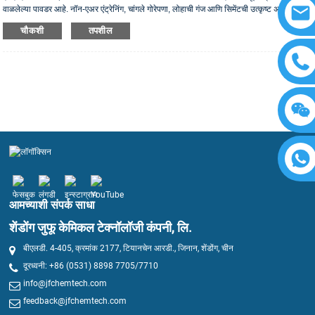
वाळलेल्या पावडर आहे. नॉन-एअर एंट्रेनिंग, चांगले गोरेपणा, लोहाची गंज आणि सिमेंटची उत्कृष्ट अनुकूलता
नाही. हे विशेषतः प्लॅस्टीफिकेशन आणि सिमेंट आणि जिप्सम आधारित सामग्रीच्या पाण्याचे कपात
चौकशी
तपशील
करण्यासाठी अनुकूलित आहे.
आमच्याशी संपर्क साधा
शेंडोंग जुफू केमिकल टेक्नॉलॉजी कंपनी, लि.
बीएलडी. 4-405, क्रमांक 2177, टियानचेन आरडी., जिनान, शेंडोंग, चीन
दूरध्वनी: +86 (0531) 8898 7705/7710
info@jfchemtech.com
feedback@jfchemtech.com