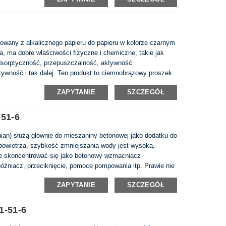
ci betonu.
otowany z alkalicznego papieru do papieru w kolorze czarnym
nia, ma dobre właściwości fizyczne i chemiczne, takie jak
dsorptyczność, przepuszczalność, aktywność
ywność i tak dalej. Ten produkt to ciemnobrązowy proszek
zie, stabilność właściwości chemicznych, długoterminowe
ZAPYTANIE
SZCZEGÓŁ
-51-6
nian) służą głównie do mieszaniny betonowej jako dodatku do
 powietrza, szybkość zmniejszania wody jest wysoka,
e skoncentrować się jako betonowy wzmacniacz
źniacz, przeciknięcie, pomoce pompowania itp. Prawie nie
óry jest wykonany z lignosulfonianu sodu i wysokiej
ZAPYTANIE
SZCZEGÓŁ
 do projektu budowlanego, projektu matki, projektu Thruway
1-51-6