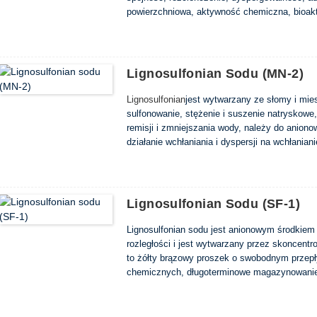
powierzchniowa, aktywność chemiczna, bioakt
o swobodnym przepływie, rozpuszczalny w wod
magazynowanie bez rozkładu.
Lignosulfonian Sodu (MN-2)
Lignosulfonian
jest wytwarzany ze słomy i miesz
sulfonowanie, stężenie i suszenie natryskowe
remisji i zmniejszania wody, należy do aniono
działanie wchłaniania i dyspersji na wchłania
właściwości betonu.
Lignosulfonian Sodu (SF-1)
Lignosulfonian sodu jest anionowym środkiem
rozległości i jest wytwarzany przez skoncentr
to żółty brązowy proszek o swobodnym przepł
chemicznych, długoterminowe magazynowanie