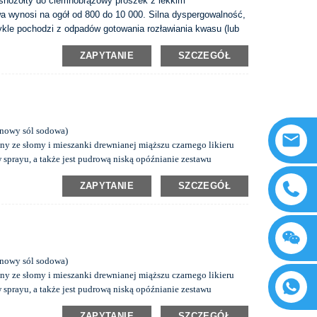
snożółty do ciemnobrązowy proszek z lekkim
wynosi na ogół od 800 do 10 000. Silna dyspergowalność,
ykle pochodzi z odpadów gotowania rozławiania kwasu (lub
t wytwarzana przez suszenie rozpylania. Może zawierać do
ZAPYTANIE
SZCZEGÓŁ
y w wodzie, ale nierozpuszczalny w dowolnych wspólnych
onowy sól sodowa)
ny ze słomy i mieszanki drewnianej miąższu czarnego likieru
 w sprayu, a także jest pudrową niską opóźnianie zestawu
tancji czynnej anionowej, ma wchłanianie i dyspersję Wpływ na
ZAPYTANIE
SZCZEGÓŁ
ci betonu.
onowy sól sodowa)
ny ze słomy i mieszanki drewnianej miąższu czarnego likieru
 w sprayu, a także jest pudrową niską opóźnianie zestawu
tancji czynnej anionowej, ma wchłanianie i dyspersję Wpływ na
ZAPYTANIE
SZCZEGÓŁ