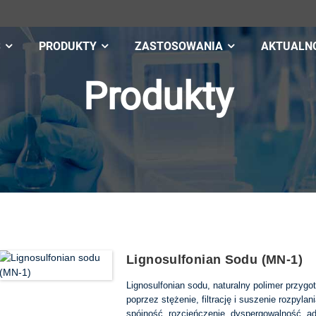
S
PRODUKTY
ZASTOSOWANIA
AKTUALN
Produkty
Lignosulfonian Sodu (MN-1)
Lignosulfonian sodu, naturalny polimer przyg
poprzez stężenie, filtrację i suszenie rozpyla
spójność, rozcieńczenie, dyspergowalność, a