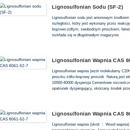
Lignosulfonian Sodu (SF-2)
Lignosulfonian sodu jest anionowym środkiem
rozległości, który jest wykonany przez reakcję
brązowo-żółtym, swobodnym proszkiem, łatwo 
rozkłada się w długotrwałym magazynie.
Lignosulfonian Wapnia CAS 8
Lignosulfonian wapnia (wzór molekularny C2
proszku żółto-brązowy proszek. Naturą jest e
10000-40000 dyspersja Cementowe rozcieńcze
opatrunek dyspergujący, skórzany środek prze
lub zapory, nawóz wapnia i magnezu i tak dale
Lignosulfonian Wapnia CAS 8
Lignosulfonian wapnia (skrót ： Wood wapnia