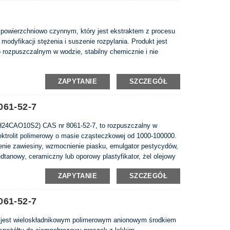
 powierzchniowo czynnym, który jest ekstraktem z procesu
 modyfikacji stężenia i suszenie rozpylania. Produkt jest
rozpuszczalnym w wodzie, stabilny chemicznie i nie
ZAPYTANIE
SZCZEGÓŁ
061-52-7
0H24CAO10S2) CAS nr 8061-52-7, to rozpuszczalny w
lektrolit polimerowy o masie cząsteczkowej od 1000-100000.
nie zawiesiny, wzmocnienie piasku, emulgator pestycydów,
dtanowy, ceramiczny lub oporowy plastyfikator, żel olejowy
j.
ZAPYTANIE
SZCZEGÓŁ
061-52-7
) jest wieloskładnikowym polimerowym anionowym środkiem