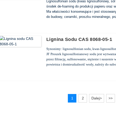
Lignosulfonian sodu (kwas lignosulfonowy, s
środek de-foaming do produkcji papieru oraz 
Ma właściwości konserwujące i jest stosowany
do budowy, ceramiki, proszku mineralnego, p
przemysłu metalurgicznego, przemysłu naftow
polimeryzacji ekologicznej.
Lignina Sodu CAS 8068-05-1
Synonimy: lignosulfonian sodu, kwas lignosulf
JF
Proszek lignosulfonianowy sodu jest wytwarza
przez filtrację, sulfonowanie, stężenie i suszenie
powietrza i domieszkalność wody, należy do subs
cement i może poprawić różne fizyczne właściwoś
bioetanolu lignina pozostaje w cieczy odpadow
najobszerniejszych zastosowań jest przekszta
modyfikację sulfonowania. Grupa stwierdza, ż
stosowana jako pomocniczy w branży budowlane
1
2
Dalej>
>>