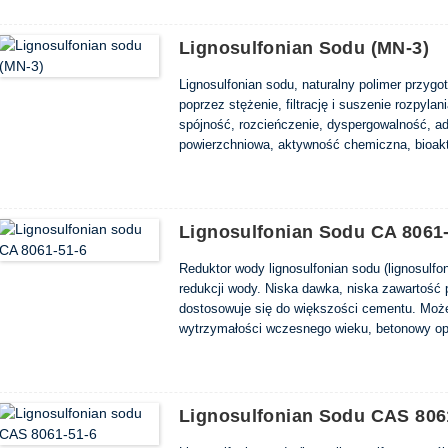
cement i może poprawić różne fizyczne właściwoś
Lignosulfonian Sodu (MN-3)
Lignosulfonian sodu, naturalny polimer przyg
poprzez stężenie, filtrację i suszenie rozpyla
spójność, rozcieńczenie, dyspergowalność, a
powierzchniowa, aktywność chemiczna, bioakt
o swobodnym przepływie, rozpuszczalny w wod
magazynowanie bez rozkładu.
Lignosulfonian Sodu CA 8061
Reduktor wody lignosulfonian sodu (lignosulfo
redukcji wody. Niska dawka, niska zawartość
dostosowuje się do większości cementu. Moż
wytrzymałości wczesnego wieku, betonowy opó
ma produktu osadowego w dodatku alkoholu, kt
efektywności w grupie naftaliny. Złóż wniosek
itp.
Lignosulfonian Sodu CAS 806