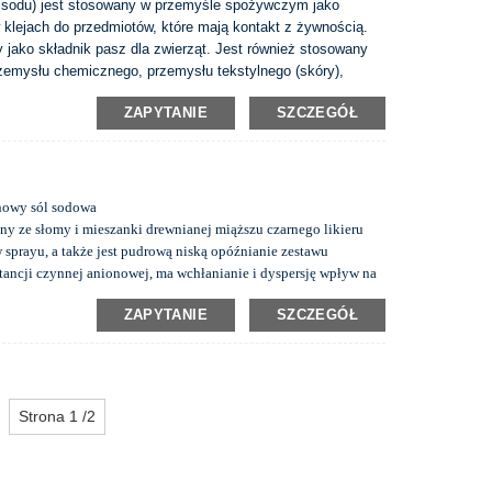
ól sodu) jest stosowany w przemyśle spożywczym jako
w klejach do przedmiotów, które mają kontakt z żywnością.
 jako składnik pasz dla zwierząt. Jest również stosowany
rzemysłu chemicznego, przemysłu tekstylnego (skóry),
ego, materiałów przeciwpożarowych, wulkanizacji gumowej,
ZAPYTANIE
SZCZEGÓŁ
onowy sól sodowa
ny ze słomy i mieszanki drewnianej miąższu czarnego likieru
 w sprayu, a także jest pudrową niską opóźnianie zestawu
tancji czynnej anionowej, ma wchłanianie i dyspersję wpływ na
ci breatu
W procesie pulpowania papieru i procesie produkcji
ZAPYTANIE
SZCZEGÓŁ
ej, tworząc dużą ilość przemysłowej ligniny. Jednym z jego
łcenie go w lignosulfonian i kwas sulfonowy poprzez
e ​​ma dobrą rozpuszczalność wody i może być szeroko
j, rolnictwa i lekkim.
Strona 1 /2