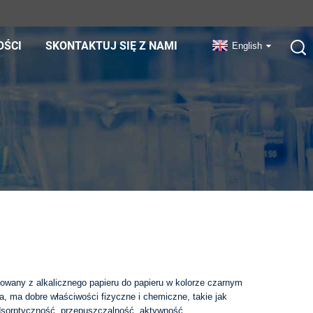
OŚCI
SKONTAKTUJ SIĘ Z NAMI
English
otowany z alkalicznego papieru do papieru w kolorze czarnym
nia, ma dobre właściwości fizyczne i chemiczne, takie jak
dsorptyczność, przepuszczalność, aktywność