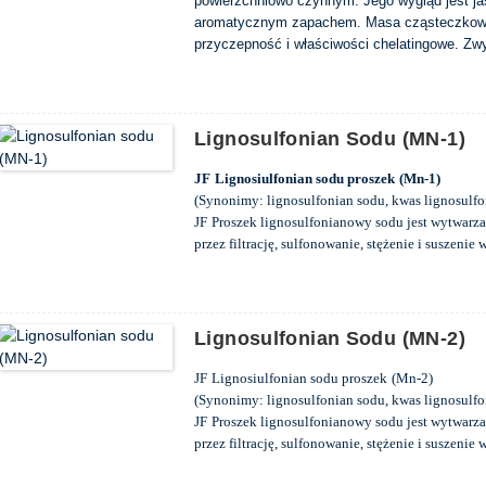
powierzchniowo czynnym. Jego wygląd jest ja
aromatycznym zapachem. Masa cząsteczkowa 
przyczepność i właściwości chelatingowe. Zw
nazywanego rozszczepem siarczku), która jes
30% cukrów redukujących. Jest rozpuszczaln
rozpuszczalnikach organicznych.
Lignosulfonian Sodu (MN-1)
JF
Lignosiulfonian sodu proszek
(Mn-1)
(Synonimy: lignosulfonian sodu, kwas lignosulf
JF
Proszek lignosulfonianowy sodu jest wytwarza
przez filtrację, sulfonowanie, stężenie i suszenie
powietrza i domieszkalność wody, należy do subs
cement i może poprawić różne fizyczne właściwoś
Lignosulfonian Sodu (MN-2)
JF
Lignosiulfonian sodu proszek
(Mn-2)
(Synonimy: lignosulfonian sodu, kwas lignosulf
JF
Proszek lignosulfonianowy sodu jest wytwarza
przez filtrację, sulfonowanie, stężenie i suszenie
powietrza i domieszkalność wody, należy do subs