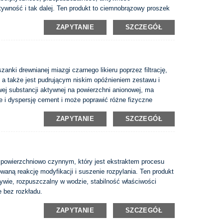
ywność i tak dalej. Ten produkt to ciemnobrązowy proszek
zie, stabilność właściwości chemicznych, długoterminowe
ZAPYTANIE
SZCZEGÓŁ
anki drewnianej miazgi czarnego likieru poprzez filtrację,
, a także jest pudrującym niskim opóźnieniem zestawu i
wej substancji aktywnej na powierzchni anionowej, ma
nie i dyspersję cement i może poprawić różne fizyczne
ZAPYTANIE
SZCZEGÓŁ
 powierzchniowo czynnym, który jest ekstraktem procesu
owaną reakcję modyfikacji i suszenie rozpylania. Ten produkt
ywie, rozpuszczalny w wodzie, stabilność właściwości
 bez rozkładu.
ZAPYTANIE
SZCZEGÓŁ