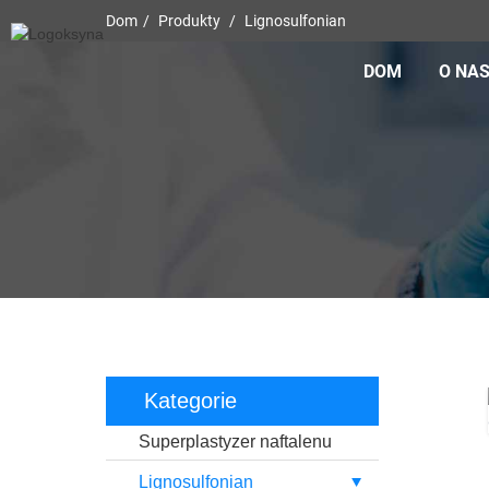
Dom
Produkty
Lignosulfonian
DOM
O NA
Kategorie
Superplastyzer naftalenu
Lignosulfonian