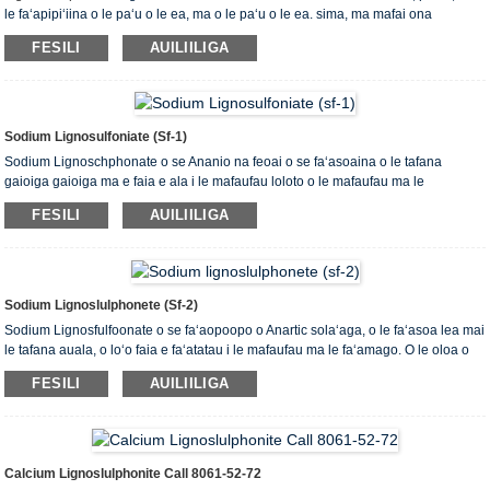
le faʻapipiʻiina o le paʻu o le ea, ma o le paʻu o le ea. sima, ma mafai ona
faʻaleleia meatotino faʻaletino o le sima.
FESILI
AUILIILIGA
Sodium Lignosulfoniate (sf-1)
Sodium Lignoschphonate o se Ananio na feoai o se faʻasoaina o le tafana
gaioiga gaioiga ma e faia e ala i le mafaufau loloto o le mafaufau ma le
faʻamamaina o le mafaufau ma le faʻapipiʻi. O lenei oloa o le lanu samasama
FESILI
AUILIILIGA
lanu enaena-tafe-tafe, suamalie i le vai, vailaʻau vailaʻau tumau, o le teuina umi o
le paʻu e aunoa ma le pala.
Sodium Lignoslulphonete (sf-2)
Sodium Lignosfulfoonate o se faʻaopoopo o Anartic solaʻaga, o le faʻasoa lea mai
le tafana auala, o loʻo faia e faʻatatau i le mafaufau ma le faʻamago. O le oloa o
se lanu enaena-lanu samasama-tafe-tafe efuefu, faigofie gaʻoa i le vai, tau
FESILI
AUILIILIGA
gaosia, ma o le a le faʻaleaogaina i le taimi umi teuina.
Calcium Lignoslulphonite Call 8061-52-72