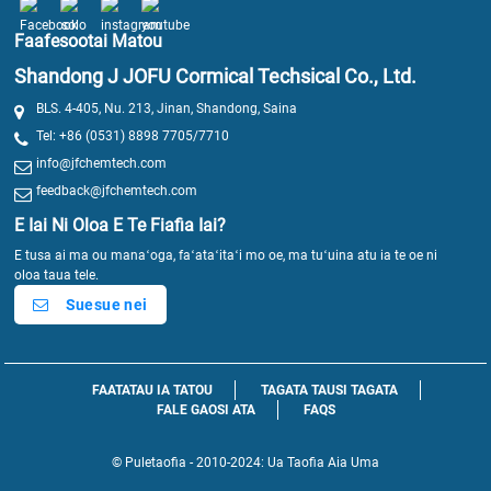
Faafesootai Matou
Shandong J JOFU Cormical Techsical Co., Ltd.
BLS. 4-405, Nu. 213, Jinan, Shandong, Saina
Tel: +86 (0531) 8898 7705/7710
info@jfchemtech.com
feedback@jfchemtech.com
E Iai Ni Oloa E Te Fiafia Iai?
E tusa ai ma ou manaʻoga, faʻataʻitaʻi mo oe, ma tuʻuina atu ia te oe ni
oloa taua tele.
Suesue nei
FAATATAU IA TATOU
TAGATA TAUSI TAGATA
FALE GAOSI ATA
FAQS
© Puletaofia - 2010-2024: Ua Taofia Aia Uma