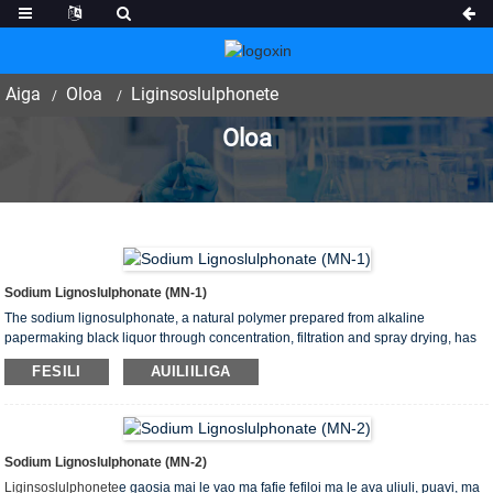
Aiga
Oloa
Liginsoslulphonete
Oloa
Sodium Lignoslulphonate (MN-1)
The sodium lignosulphonate, a natural polymer prepared from alkaline
papermaking black liquor through concentration, filtration and spray drying, has
good physical and chemical properties such as cohesiveness, dilution,
FESILI
AUILIILIGA
dispersibility, adsorptivity, permeability, surface activity, chemical activity,
bioactivity and so on. O lenei oloa o le lanu uliuli enaena-tafe-tafe efuefu,
suamalie i le vai, vailaʻau vailaʻau o loʻo mautu le teuina e aunoa ma le palaka.
Sodium Lignoslulphonate (MN-2)
Liginsoslulphonete
e gaosia mai le vao ma fafie fefiloi ma le ava uliuli, puavi, ma