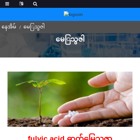
နေအိမ်
မေြသွဇါ
မေြသွဇါ
fulvic acid ဓာတ်မြေသွဇာ