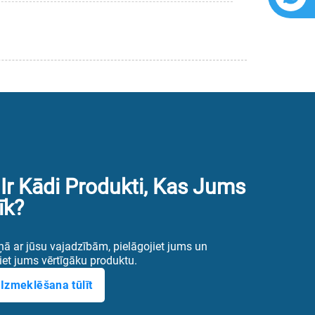
 Ir Kādi Produkti, Kas Jums
īk?
ā ar jūsu vajadzībām, pielāgojiet jums un
iet jums vērtīgāku produktu.
Izmeklēšana tūlīt