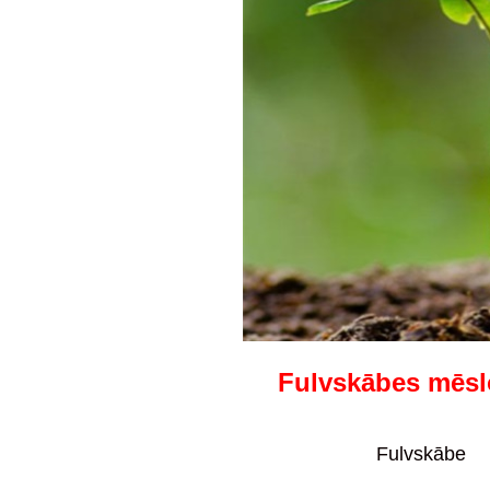
Fulvskābes mēs
Fulvskābe