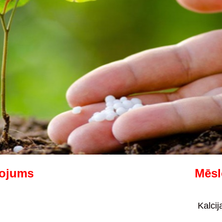
lojums
Mēsl
Kalcij