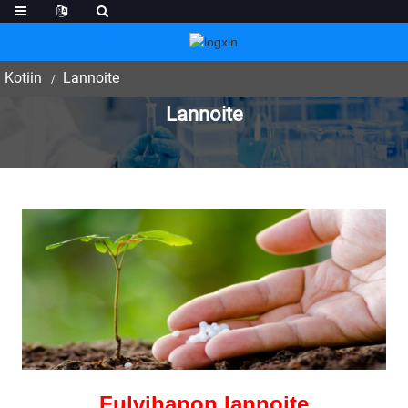
Kotiin
Lannoite
Lannoite
Fulvihapon lannoite