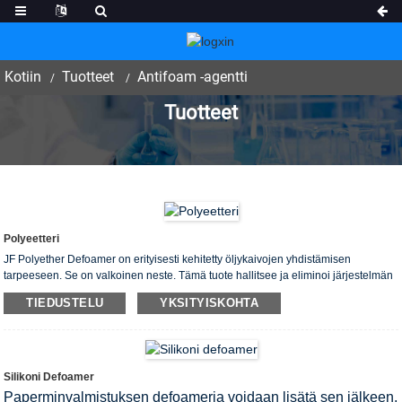
Kotiin
Tuotteet
Antifoam -agentti
Tuotteet
Polyeetteri
JF Polyether Defoamer on erityisesti kehitetty öljykaivojen yhdistämisen
tarpeeseen. Se on valkoinen neste. Tämä tuote hallitsee ja eliminoi järjestelmän
ilmakuplan tehokkaasti. Pienellä määrällä vaahto vähenee nopeasti. Käyttö on
TIEDUSTELU
YKSITYISKOHTA
kätevää ja vapaa korroosiosta tai toisesta sivuvaikutuksesta.
Silikoni Defoamer
Paperminvalmistuksen defoameria voidaan lisätä sen jälkeen,