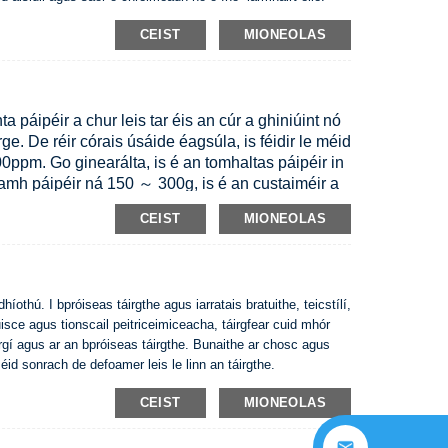
CEIST
MIONEOLAS
a páipéir a chur leis tar éis an cúr a ghiniúint nó
rge. De réir córais úsáide éagsúla, is féidir le méid
ppm. Go ginearálta, is é an tomhaltas páipéir in
amh páipéir ná 150 ～ 300g, is é an custaiméir a
éir na gcoinníollacha sonracha. Is féidir an
CEIST
MIONEOLAS
 tar éis é a chaolú. Más féidir é a chasadh go
rithe, is féidir é a chur leis go díreach gan
modh caolaithe go díreach ónár gcuideachta. Ní
lú go díreach le huisce, agus tá sé i mbaol
othú. I bpróiseas táirgthe agus iarratais bratuithe, teicstílí,
-chomhdhlúthú, a rachaidh i bhfeidhm ar
isce agus tionscail peitriceimiceacha, táirgfear cuid mhór
irgí agus ar an bpróiseas táirgthe. Bunaithe ar chosc agus
méid sonrach de defoamer leis le linn an táirgthe.
nraíochtaí
CEIST
MIONEOLAS
gh thréshoilsigh bán