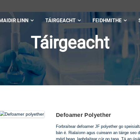
MAIDIR LINN
TÁIRGEACHT
FEIDHMITHE
Táirgeacht
Defoamer Polyether
Forbraítear defoamer JF polyether go speisialt
bán é. Rialaíonn agus cuireann an táirge seo d
méid beag, laghdaítear cúr go tapa. Tá an úsáid