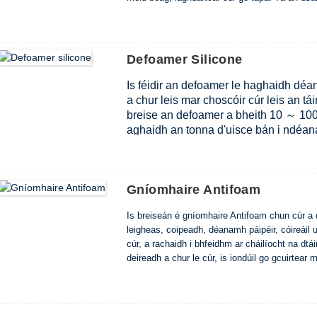
Defoamer Silicone
Is féidir an defoamer le haghaidh déant
a chur leis mar choscóir cúr leis an tái
breise an defoamer a bheith 10 ～ 1000
aghaidh an tonna d'uisce bán i ndéan
chinneann an méid breise is fearr de r
defoamer páipéir a úsáid go díreach nó
hiomlán agus a scaipeadh sa chóras cúi
Gníomhaire Antifoam
caolú. Más gá duit a chaolú, iarr an 
mholtar an modh chun an táirge a chao
Is breiseán é gníomhaire Antifoam chun cúr a dhí
feiniméin amhail sraitheanna agus dí 
leigheas, coipeadh, déanamh páipéir, cóireáil u
cháilíocht an táirge.
cúr, a rachaidh i bhfeidhm ar cháilíocht na dtá
JF-10
deireadh a chur le cúr, is iondúil go gcuirtear 
Mír
Sonraíochtaí So
Dealramh
Leacht greamai
luach pH
6.5 ～ 8.0