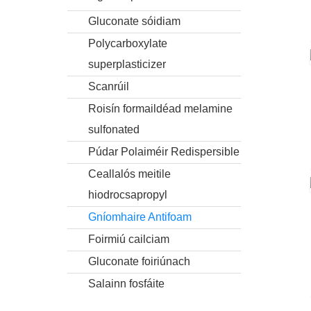
Gluconate sóidiam
Polycarboxylate
superplasticizer
Scanrúil
Roisín formaildéad melamine
sulfonated
Púdar Polaiméir Redispersible
Ceallalós meitile
hiodrocsapropyl
Gníomhaire Antifoam
Foirmiú cailciam
Gluconate foiriúnach
Salainn fosfáite