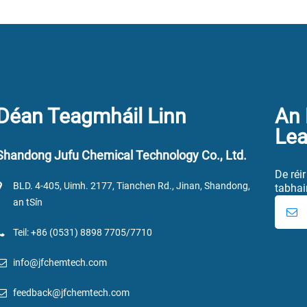
Déan Teagmháil Linn
An 
Lea
Shandong Jufu Chemical Technology Co., Ltd.
De réi
BLD. 4-405, Uimh. 2177, Tianchen Rd., Jinan, Shandong,
tabhai
an tSín
Teil: +86 (0531) 8898 7705/7710
info@jfchemtech.com
feedback@jfchemtech.com