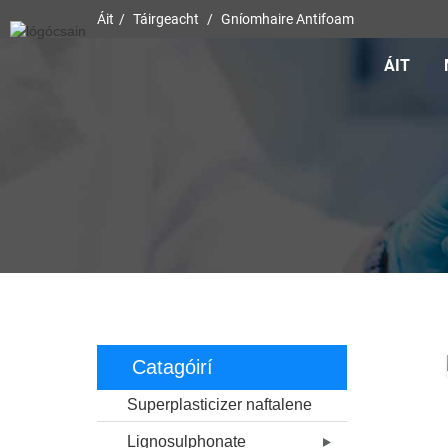
Áit
Táirgeacht
Gníomhaire Antifoam
ÁIT
Catagóirí
Superplasticizer naftalene
Lignosulphonate