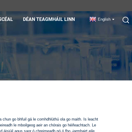
SCÉAL
DÉAN TEAGMHÁIL LINN
English
a chun go bhfuil gá le comhdhlúthú ola go maith. Is leacht
eireadh le mboilgeog aeir an chórais go héifeachtach. Le
 áisiúil agus saor ó chreimeadh nó ó fho -iarmhairt eile.