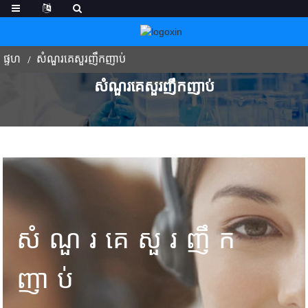
ផ្ទហ
សំណួរគេសួរញឹកញាប់
សំណួរគេសួរញឹកញាប់
សំណួរគេសួរញឹក
ញាប់