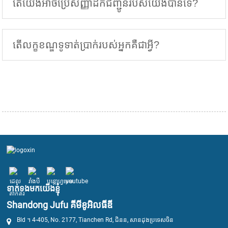
តើយើងអាចប្រើសញ្ញាដឹកជញ្ជូនរបស់យើងបានទេ?
តើលក្ខខណ្ឌទូទាត់ប្រាក់របស់អ្នកគឺជាអ្វី?
ទាក់ទងមកយើងខ្ញុំ
Shandong Jufu គីមីខូអិលធីឌី
Bld ។ 4-405, No. 2177, Tianchen Rd, ជិនន, សានដុងប្រទេសចិន