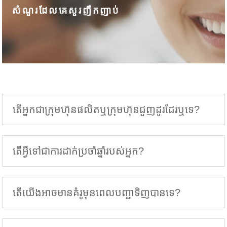
សំណួរដែលគេសួរញឹកញាប់
តើអ្នកជាក្រុមហ៊ុនផលិតឬក្រុមហ៊ុនជួញដូរដែរឬទេ?
តើអ្វីទៅជាការដាក់ប្រចាំឆ្នាំរបស់អ្នក?
តើយើងអាចមានគំរូមុនពេលបញ្ជាទិញបានទេ?