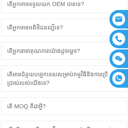
តើអ្នកអាចទទួលយក OEM បានទេ?
តើអ្នកមានអតិថិជនល្បីទេ?
តើអ្នកធានាគុណភាពយ៉ាងដូចម្តេច?
តើមានជំនួយបច្ចេកទេសសម្រាប់កម្មវិធីនិងការប្រើ
ប្រាស់របស់យើងទេ?
តើ MOQ គឺជាអ្វី?