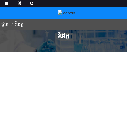
ផ្ទហ
វីដេអូ
វីដេអូ