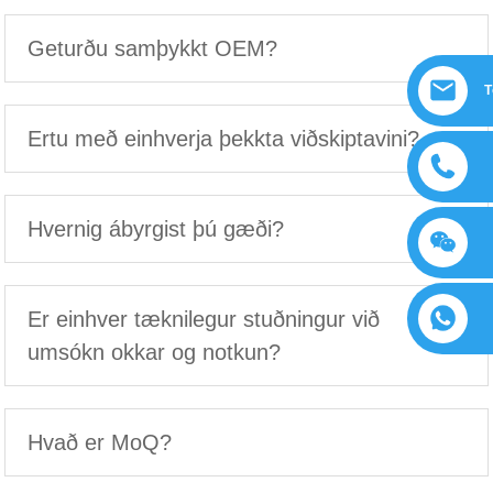
Geturðu samþykkt OEM?
T
Ertu með einhverja þekkta viðskiptavini?
Hvernig ábyrgist þú gæði?
Er einhver tæknilegur stuðningur við
umsókn okkar og notkun?
Hvað er MoQ?