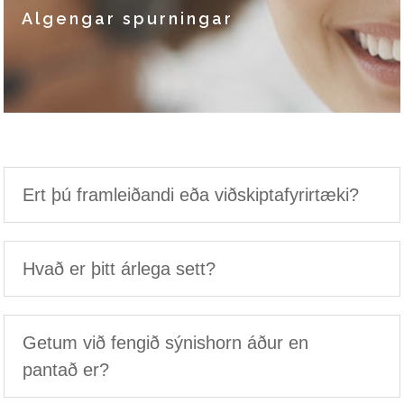
Algengar spurningar
Ert þú framleiðandi eða viðskiptafyrirtæki?
Hvað er þitt árlega sett?
Getum við fengið sýnishorn áður en
pantað er?