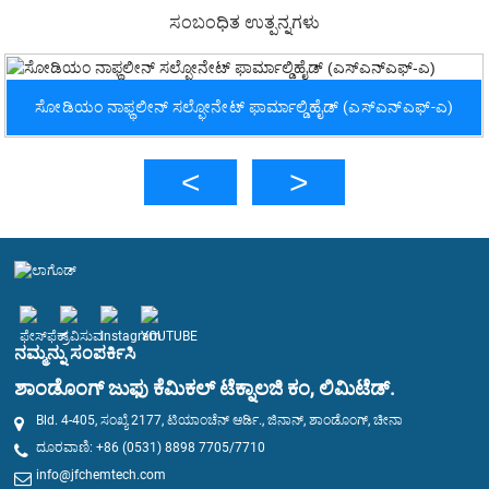
ಸಂಬಂಧಿತ ಉತ್ಪನ್ನಗಳು
ಸೋಡಿಯಂ ನಾಫ್ಥಲೀನ್ ಸಲ್ಫೋನೇಟ್ ಫಾರ್ಮಾಲ್ಡಿಹೈಡ್ (ಎಸ್‌ಎನ್‌ಎಫ್-ಎ)
ನಮ್ಮನ್ನು ಸಂಪರ್ಕಿಸಿ
ಶಾಂಡೊಂಗ್ ಜುಫು ಕೆಮಿಕಲ್ ಟೆಕ್ನಾಲಜಿ ಕಂ, ಲಿಮಿಟೆಡ್.
Bld. 4-405, ಸಂಖ್ಯೆ 2177, ಟಿಯಾಂಚೆನ್ ಆರ್ಡಿ., ಜಿನಾನ್, ಶಾಂಡೊಂಗ್, ಚೀನಾ
ದೂರವಾಣಿ: +86 (0531) 8898 7705/7710
info@jfchemtech.com