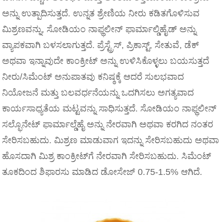
ಅನ್ನು ಉತ್ಪಾದಿಸುತ್ತದೆ. ಉನ್ನತ ಶ್ರೇಣಿಯ ನೀರು ಕಡಿತಗೊಳಿಸುವ
ಮಿಶ್ರಣವನ್ನು, ಸೋಡಿಯಂ ನಾಫ್ಥಲೀನ್ ಫಾರ್ಮಾಲ್ಡಿಹೈಡ್ ಅನ್ನು
ವ್ಯಾಪಕವಾಗಿ ಬಳಸಲಾಗುತ್ತದೆ. ಪ್ರೆಸ್ಟ್ರೆಸ್, ಪ್ರಿಕಾಸ್ಟ್, ಸೇತುವೆ, ಡೆಕ್
ಅಥವಾ ಇನ್ನಾವುದೇ ಕಾಂಕ್ರೀಟ್ ಅನ್ನು ಉಳಿಸಿಕೊಳ್ಳಲು ಬಯಸುತ್ತದೆ
ನೀರು/ಸಿಮೆಂಟ್ ಅನುಪಾತವು ಕನಿಷ್ಠಕ್ಕೆ ಆದರೆ ಸುಲಭವಾದ
ನಿಯೋಜನೆ ಮತ್ತು ಬಲವರ್ಧನೆಯನ್ನು ಒದಗಿಸಲು ಅಗತ್ಯವಾದ
ಕಾರ್ಯಸಾಧ್ಯತೆಯ ಮಟ್ಟವನ್ನು ಸಾಧಿಸುತ್ತದೆ. ಸೋಡಿಯಂ ನಾಫ್ಥಲೀನ್
ಸಲ್ಫೊನೇಟ್ ಫಾರ್ಮಾಲ್ಡೆಹೈ ಅನ್ನು ನೇರವಾಗಿ ಅಥವಾ ಕರಗಿದ ನಂತರ
ಸೇರಿಸಬಹುದು. ಮಿಶ್ರಣ ಮಾಡುವಾಗ ಇದನ್ನು ಸೇರಿಸಬಹುದು ಅಥವಾ
ಹೊಸದಾಗಿ ಮಿಶ್ರ ಕಾಂಕ್ರೀಟ್‌ಗೆ ನೇರವಾಗಿ ಸೇರಿಸಬಹುದು. ಸಿಮೆಂಟ್
ತೂಕದಿಂದ ಶಿಫಾರಸು ಮಾಡಿದ ಡೋಸೇಜ್ 0.75-1.5% ಆಗಿದೆ.